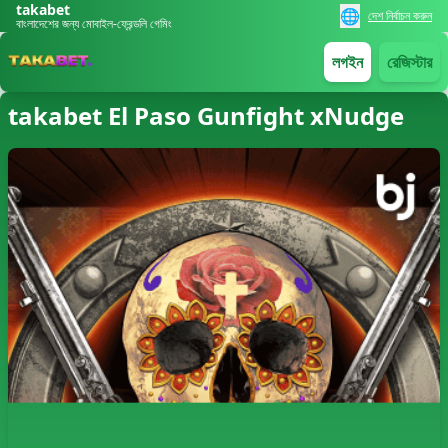
takabet
🌐
দেশ নির্বাচন করুন
বাংলাদেশের জন্য মোবাইল-ফ্রেন্ডলি গেমিং
লগইন
রেজিস্টার
takabet El Paso Gunfight xNudge