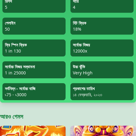
রিলস
সারি
5
4
পেলাইন
হিট ফ্রিক
50
18%
ফ্রি স্পিন ফ্রিক
সর্বোচ্চ বিজয়
1 in 130
12000x
সর্বোচ্চ বিজয় সম্ভাবনা
উচ্চ ঝুঁকি
1 in 25000
Very High
সর্বনিম্ন - সর্বোচ্চ বাজি
প্রকাশের তারিখ
৳75 - ৳3000
১৪ ফেব্রুয়ারি, ২০২৩
আরও গেমস