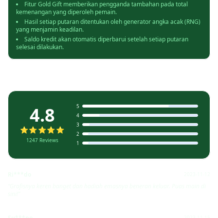
Fitur Gold Gift memberikan pengganda tambahan pada total
kemenangan yang diperoleh pemain.
Hasil setiap putaran ditentukan oleh generator angka acak (RNG)
yang menjamin keadilan.
Saldo kredit akan otomatis diperbarui setelah setiap putaran
selesai dilakukan.
5
4.8
4
3
⭐⭐⭐⭐⭐
2
1247 Reviews
1
Ri***do
2023-11-12
“Grafisnya keren banget dan hadiah emasnya beneran keluar. Puas main di
sini!”
Su***no
2023-11-15