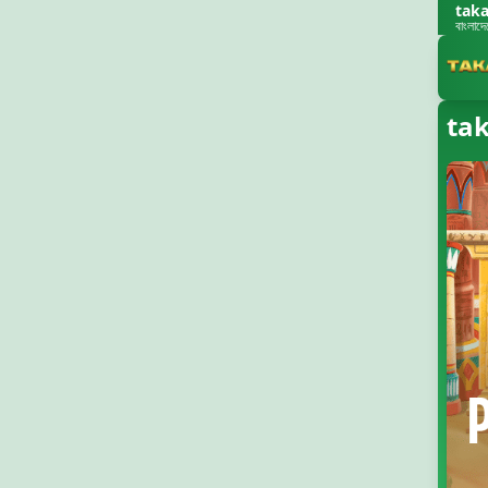
tak
বাংলাদে
tak